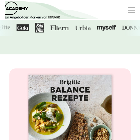
Ein Angebot der Marken von
Finanzen
Gesundheit
Familie
Digitale Dossiers
0€-Angebote
Anmelden