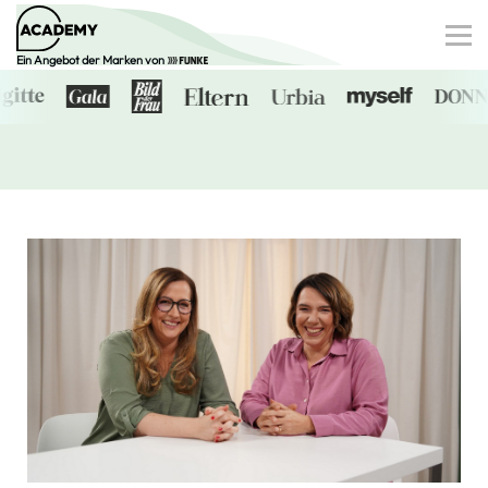
Ein Angebot der Marken von
Finanzen
Gesundheit
Familie
Digitale Dossiers
0€-Angebote
Anmelden