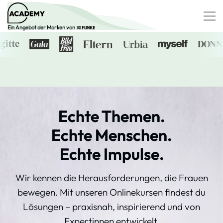
Ein Angebot der Marken von
Finanzen
Gesundheit
Familie
Digitale Dossiers
Echte Themen.
0€-Angebote
Echte Menschen.
Echte Impulse.
Anmelden
Wir kennen die Herausforderungen, die Frauen
bewegen.
Mit unseren Onlinekursen findest
du
Lösungen – praxisnah, inspirierend und von
Expertinnen
entwickelt.