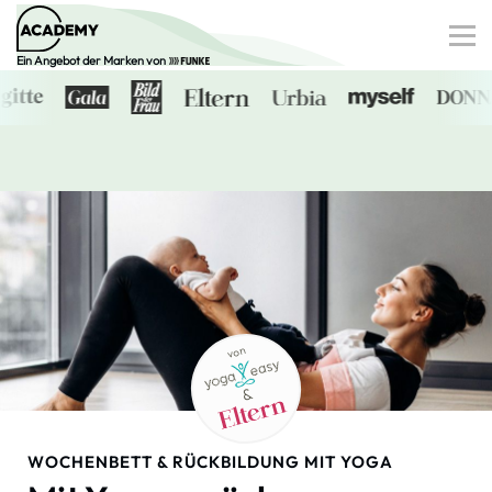
Ein Angebot der Marken von
Finanzen
Gesundheit
Familie
Digitale Dossiers
0€-Angebote
von
Anmelden
&
WOCHENBETT & RÜCKBILDUNG MIT YOGA