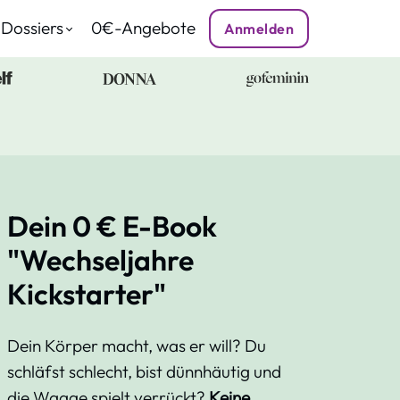
 Dossiers
0€-Angebote
Anmelden
Dein 0 € E-Book
"Wechseljahre
Kickstarter"
Dein Körper macht, was er will? Du
schläfst schlecht, bist dünnhäutig und
die Waage spielt verrückt?
Keine